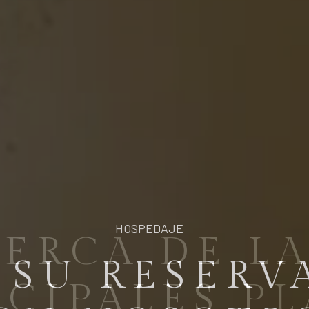
UBICACIÓN
ERCA DE L
NCIPALES PL